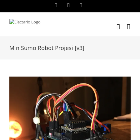
Skip
Instagram
Twitter
YouTube
to
content
MiniSumo Robot Projesi [v3]
View
Larger
Image