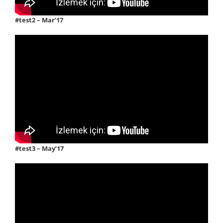
#test2 – Mar’17
#test3 – May’17