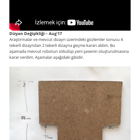
Dizyan Değişikliği – Aug’17
Araştırmalar ve mevcut dizayn üzerindeki gözlemler sonucu 4
tekerli dizayndan 2 tekerli dizayna geçme kararı aldım. Bu
aşamada mevcut robotun sökülüp yeni şasenin oluşturulmasına
karar verdim. Aşamalar aşağıdaki gibidir.