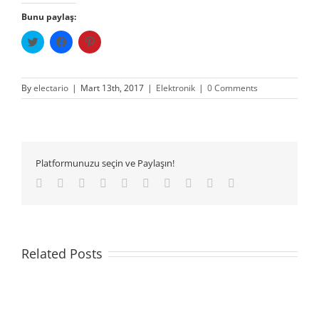
Bunu paylaş:
Twitter
Facebook'ta
Pinterest'te
üzerinde
paylaşmak
paylaşmak
paylaşmak
için
için
için
tıklayın
tıklayın
tıklayın
(Yeni
(Yeni
(Yeni
pencerede
pencerede
By
electario
|
Mart 13th, 2017
|
Elektronik
|
0 Comments
pencerede
açılır)
açılır)
açılır)
Platformunuzu seçin ve Paylaşın!
Facebook
Twitter
LinkedIn
Reddit
Whatsapp
Google+
Tumblr
Pinterest
Vk
Email
Related Posts